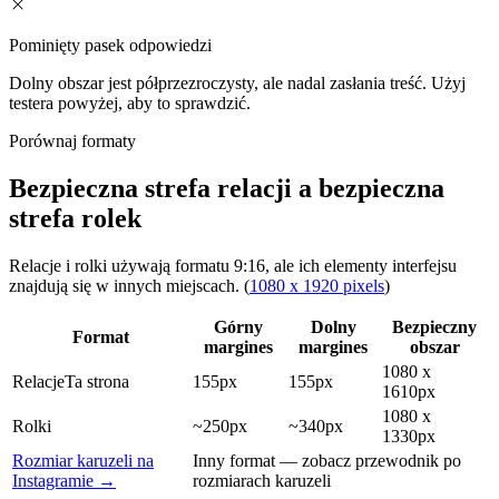
Pominięty pasek odpowiedzi
Dolny obszar jest półprzezroczysty, ale nadal zasłania treść. Użyj
testera powyżej, aby to sprawdzić.
Porównaj formaty
Bezpieczna strefa relacji a bezpieczna
strefa rolek
Relacje i rolki używają formatu 9:16, ale ich elementy interfejsu
znajdują się w innych miejscach.
(
1080 x 1920 pixels
)
Górny
Dolny
Bezpieczny
Format
margines
margines
obszar
1080 x
Relacje
Ta strona
155px
155px
1610px
1080 x
Rolki
~250px
~340px
1330px
Rozmiar karuzeli na
Inny format — zobacz przewodnik po
Instagramie →
rozmiarach karuzeli