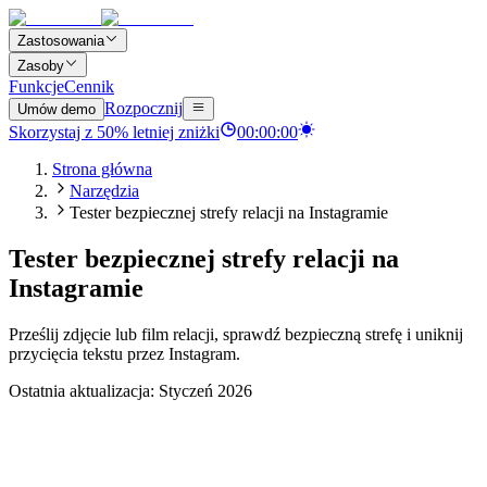
Zastosowania
Zasoby
Funkcje
Cennik
Rozpocznij
Umów demo
Skorzystaj z
50
%
letniej zniżki
00
:
00
:
00
Strona główna
Narzędzia
Tester bezpiecznej strefy relacji na Instagramie
Tester bezpiecznej strefy relacji na
Instagramie
Prześlij zdjęcie lub film relacji, sprawdź bezpieczną strefę i uniknij
przycięcia tekstu przez Instagram.
Ostatnia aktualizacja: Styczeń 2026