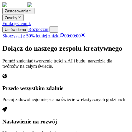
Zastosowania
Zasoby
Funkcje
Cennik
Rozpocznij
Umów demo
Skorzystaj z
50
%
letniej zniżki
00
:
00
:
00
Dołącz do naszego
zespołu kreatywnego
Pomóż zmieniać tworzenie treści z AI i buduj narzędzia dla
twórców na całym świecie.
Przede wszystkim zdalnie
Pracuj z dowolnego miejsca na świecie w elastycznych godzinach
Nastawienie na rozwój